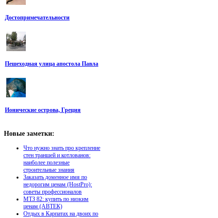
Достопримечательности
Пешеходная улица апостола Павла
Ионические острова, Греция
Новые
заметки:
Что нужно знать про крепление
стен траншей и котлованов:
наиболее полезные
строительные знания
Заказать доменное имя по
недорогим ценам (HostPro):
советы профессионалов
МТЗ 82: купить по низким
ценам (АВТЕК)
Отдых в Карпатах на двоих по