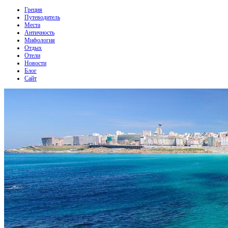
Греция
Путеводитель
Места
Античность
Мифология
Отдых
Отели
Новости
Блог
Сайт