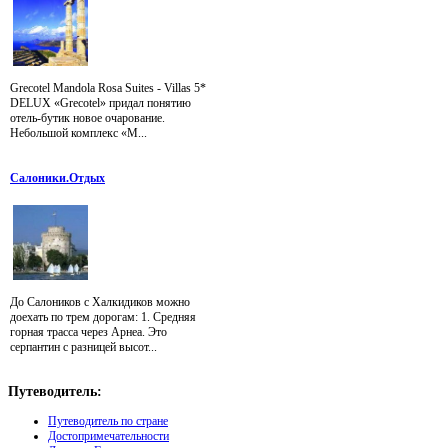
Grecotel Mandola Rosa Suites - Villas 5*
DELUX «Grecotel» придал понятию
отель-бутик новое очарование.
Небольшой комплекс «M...
Салоники.Отдых
До Салоников с Халкидиков можно
доехать по трем дорогам: 1. Средняя
горная трасса через Арнеа. Это
серпантин с разницей высот...
Путеводитель:
Путеводитель по стране
Достопримечательности