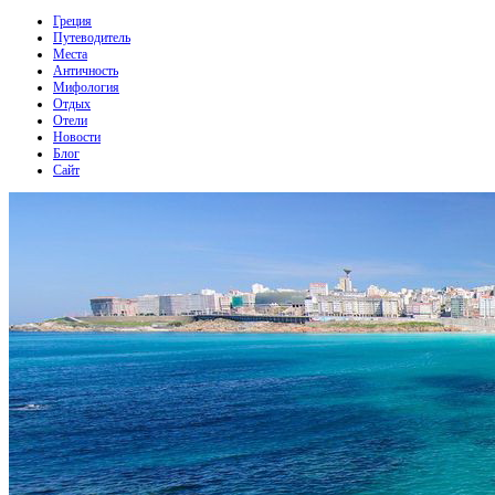
Греция
Путеводитель
Места
Античность
Мифология
Отдых
Отели
Новости
Блог
Сайт