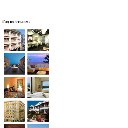
Гид
по отелям: