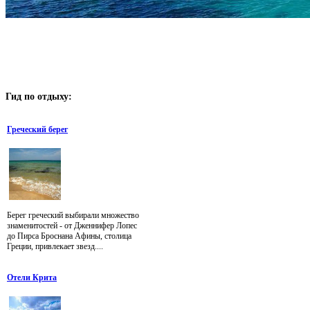
Гид
по отдыху:
Греческий берег
Берег греческий выбирали множество
знаменитостей - от Дженнифер Лопес
до Пирса Броснана Афины, столица
Греции, привлекает звезд....
Отели Крита