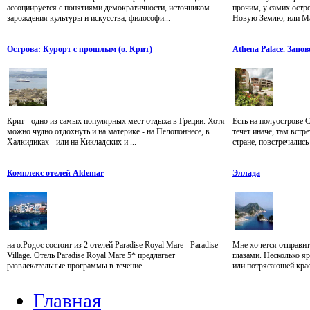
ассоциируется с понятиями демократичности, источником
прочим, у самих остро
зарождения культуры и искусства, философи...
Новую Землю, или Мак
Острова: Курорт с прошлым (о. Крит)
Athena Palace. Запо
Крит - одно из самых популярных мест отдыха в Греции. Хотя
Есть на полуострове 
можно чудно отдохнуть и на материке - на Пелопоннесе, в
течет иначе, там встр
Халкидиках - или на Кикладских и ...
стране, повстречались 
Комплекс отелей Aldemar
Эллада
на о.Родос состоит из 2 отелей Paradise Royal Mare - Paradise
Мне хочется отправит
Village. Отель Paradise Royal Mare 5* предлагает
глазами. Несколько я
развлекательные программы в течение...
или потрясающей крас
Главная