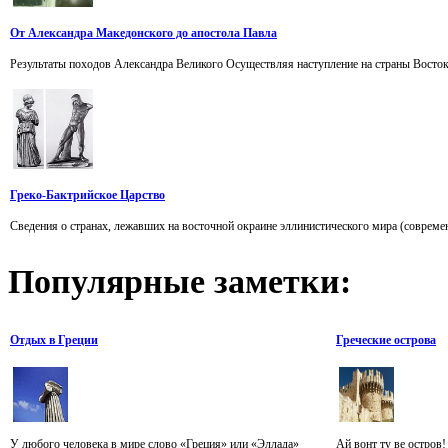
От Александра Македонского до апостола Павла
Результаты походов Александра Великого Осуществляя наступление на страны Востока
Греко-Бактрийское Царство
Сведения о странах, лежавших на восточной окраине эллинистического мира (совреме
Популярные
заметки:
Отдых в Греции
Греческие острова
У любого человека в мире слово «Греция» или «Эллада»
Ай вонт ту ве остров