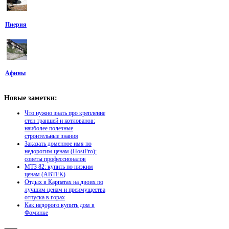
Пиерия
Афины
Новые
заметки:
Что нужно знать про крепление
стен траншей и котлованов:
наиболее полезные
строительные знания
Заказать доменное имя по
недорогим ценам (HostPro):
советы профессионалов
МТЗ 82: купить по низким
ценам (АВТЕК)
Отдых в Карпатах на двоих по
лучшим ценам и преимущества
отпуска в горах
Как недорого купить дом в
Фоминке