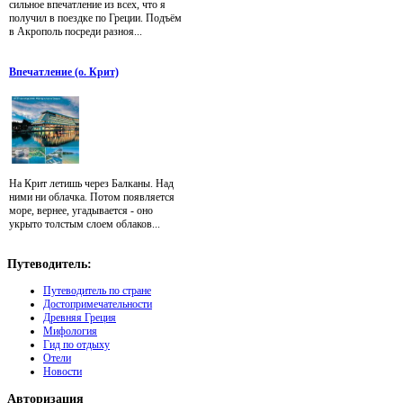
сильное впечатление из всех, что я
получил в поездке по Греции. Подъём
в Акрополь посреди разноя...
Впечатление (о. Крит)
На Крит летишь через Балканы. Над
ними ни облачка. Потом появляется
море, вернее, угадывается - оно
укрыто толстым слоем облаков...
Путеводитель:
Путеводитель по стране
Достопримечательности
Древняя Греция
Мифология
Гид по отдыху
Отели
Новости
Авторизация