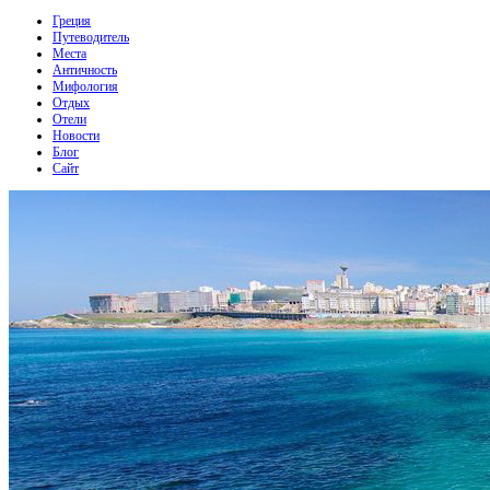
Греция
Путеводитель
Места
Античность
Мифология
Отдых
Отели
Новости
Блог
Сайт