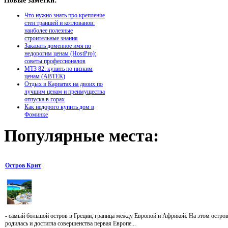
Новые
заметки:
Что нужно знать про крепление
стен траншей и котлованов:
наиболее полезные
строительные знания
Заказать доменное имя по
недорогим ценам (HostPro):
советы профессионалов
МТЗ 82: купить по низким
ценам (АВТЕК)
Отдых в Карпатах на двоих по
лучшим ценам и преимущества
отпуска в горах
Как недорого купить дом в
Фоминке
Популярные
места:
Остров Крит
- самый большой остров в Греции, граница между Европой и Африкой. На этом остро
родилась и достигла совершенства первая Европе...