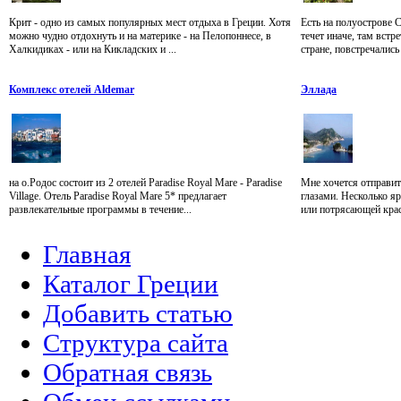
Крит - одно из самых популярных мест отдыха в Греции. Хотя
Есть на полуострове 
можно чудно отдохнуть и на материке - на Пелопоннесе, в
течет иначе, там встр
Халкидиках - или на Кикладских и ...
стране, повстречались 
Комплекс отелей Aldemar
Эллада
на о.Родос состоит из 2 отелей Paradise Royal Mare - Paradise
Мне хочется отправит
Village. Отель Paradise Royal Mare 5* предлагает
глазами. Несколько я
развлекательные программы в течение...
или потрясающей крас
Главная
Каталог Греции
Добавить статью
Структура сайта
Обратная связь