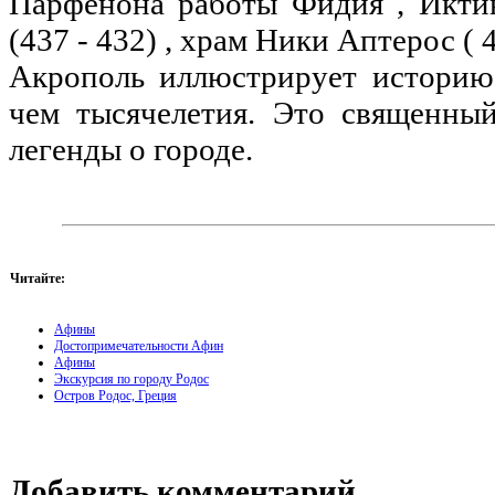
Парфенона работы Фидия , Иктин
(437 - 432) , храм Ники Аптерос ( 4
Акрополь иллюстрирует историю 
чем тысячелетия. Это священный
легенды о городе.
Читайте:
Афины
Достопримечательности Афин
Афины
Экскурсия по городу Родос
Остров Родос, Греция
Добавить комментарий