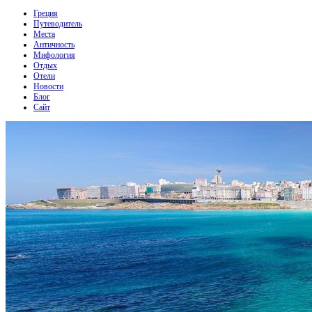
Греция
Путеводитель
Места
Античность
Мифология
Отдых
Отели
Новости
Блог
Сайт