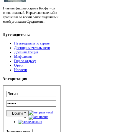
Главная фишка острова Корфу - он
очень зеленый. Нереально зеленый в
сравнении со всеми ранее виденными
мной уголками Средиземн...
Путеводитель:
Путеводитель по стране
Достопримечательности
Древняя Греция
Мифология
Гид по отдыху
Отели
Новости
Авторизация
Запомнить меня