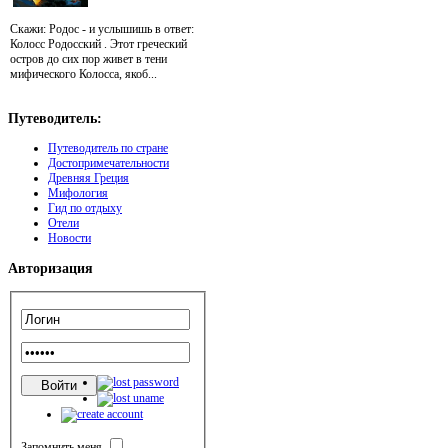
Скажи: Родос - и услышишь в ответ:
Колосс Родосский . Этот греческий
остров до сих пор живет в тени
мифического Колосса, якоб...
Путеводитель:
Путеводитель по стране
Достопримечательности
Древняя Греция
Мифология
Гид по отдыху
Отели
Новости
Авторизация
Запомнить меня