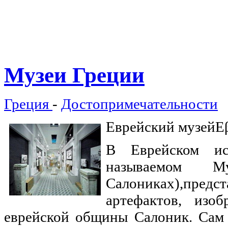
Музеи
Греции
Греция
-
Достопримечательности
Еврейский музейΕβ
В Еврейском ис
называемом М
Салониках),пре
артефактов, изо
еврейской общины Салоник. Сам 