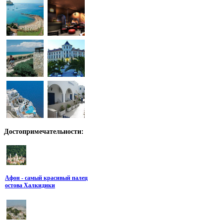
Достопримечательности:
Афон - самый красивый палец
остова Халкидики