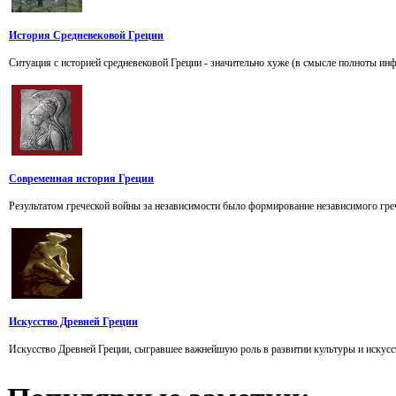
История Средневековой Греции
Ситуация с историей средневековой Греции - значительно хуже (в смысле полноты инф
Современная история Греции
Результатом греческой войны за независимости было формирование независимого гречес
Искусство Древней Греции
Искусство Древней Греции, сыгравшее важнейшую роль в развитии культуры и искусст