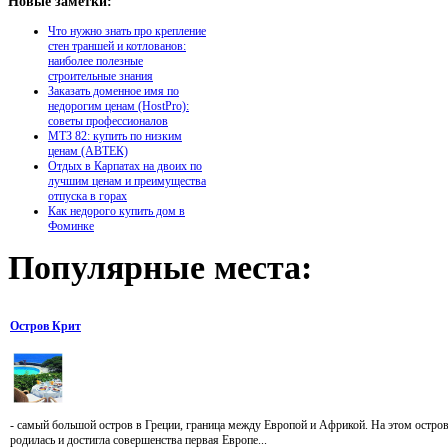
Новые
заметки:
Что нужно знать про крепление
стен траншей и котлованов:
наиболее полезные
строительные знания
Заказать доменное имя по
недорогим ценам (HostPro):
советы профессионалов
МТЗ 82: купить по низким
ценам (АВТЕК)
Отдых в Карпатах на двоих по
лучшим ценам и преимущества
отпуска в горах
Как недорого купить дом в
Фоминке
Популярные
места:
Остров Крит
- самый большой остров в Греции, граница между Европой и Африкой. На этом остро
родилась и достигла совершенства первая Европе...