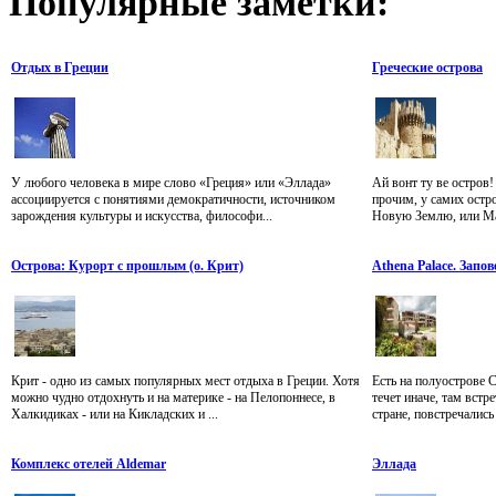
Популярные
заметки:
Отдых в Греции
Греческие острова
У любого человека в мире слово «Греция» или «Эллада»
Ай вонт ту ве остров
ассоциируется с понятиями демократичности, источником
прочим, у самих остро
зарождения культуры и искусства, философи...
Новую Землю, или Мак
Острова: Курорт с прошлым (о. Крит)
Athena Palace. Запо
Крит - одно из самых популярных мест отдыха в Греции. Хотя
Есть на полуострове 
можно чудно отдохнуть и на материке - на Пелопоннесе, в
течет иначе, там встр
Халкидиках - или на Кикладских и ...
стране, повстречались 
Комплекс отелей Aldemar
Эллада