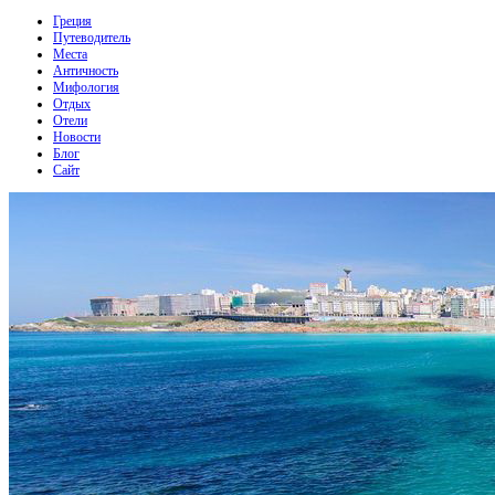
Греция
Путеводитель
Места
Античность
Мифология
Отдых
Отели
Новости
Блог
Сайт