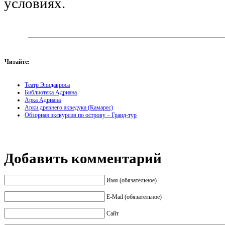
условиях.
Читайте:
Театр Эпидавроса
Библиотека Адриана
Арка Адриана
Арки древнего акведука (Камарес)
Обзорная экскурсия по острову – Гранд-тур
Добавить комментарий
Имя (обязательное)
E-Mail (обязательное)
Сайт