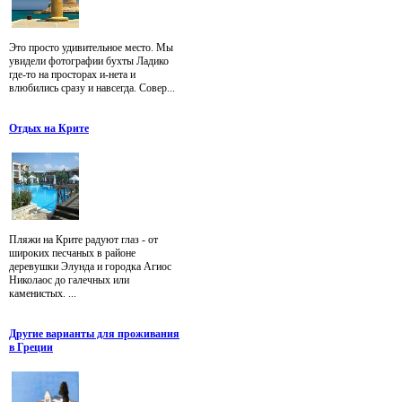
Это просто удивительное место. Мы
увидели фотографии бухты Ладико
где-то на просторах и-нета и
влюбились сразу и навсегда. Совер...
Отдых на Крите
Пляжи на Крите радуют глаз - от
широких песчаных в районе
деревушки Элунда и городка Агиос
Николаос до галечных или
каменистых. ...
Другие варианты для проживания
в Греции