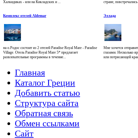
Халкидиках - или на Кикладских и ...
стране, повстречались 
Комплекс отелей Aldemar
Эллада
на о.Родос состоит из 2 отелей Paradise Royal Mare - Paradise
Мне хочется отправит
Village. Отель Paradise Royal Mare 5* предлагает
глазами. Несколько я
развлекательные программы в течение...
или потрясающей крас
Главная
Каталог Греции
Добавить статью
Структура сайта
Обратная связь
Обмен ссылками
Сайт