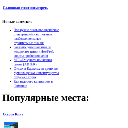
Салоники: стоит посмотреть
Новые
заметки:
Что нужно знать про крепление
стен траншей и котлованов:
наиболее полезные
строительные знания
Заказать доменное имя по
недорогим ценам (HostPro):
советы профессионалов
МТЗ 82: купить по низким
ценам (АВТЕК)
Отдых в Карпатах на двоих по
лучшим ценам и преимущества
отпуска в горах
Как недорого купить дом в
Фоминке
Популярные
места:
Остров Крит