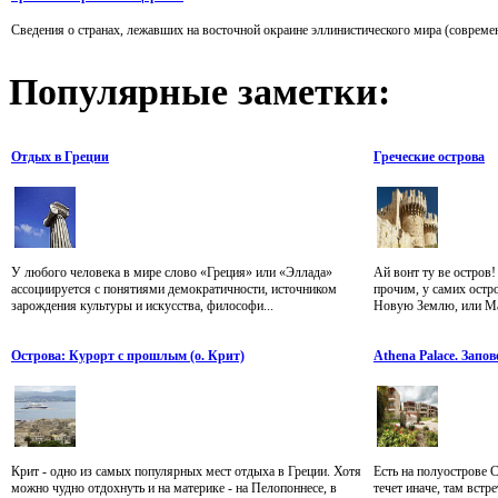
Сведения о странах, лежавших на восточной окраине эллинистического мира (совреме
Популярные
заметки:
Отдых в Греции
Греческие острова
У любого человека в мире слово «Греция» или «Эллада»
Ай вонт ту ве остров
ассоциируется с понятиями демократичности, источником
прочим, у самих остро
зарождения культуры и искусства, философи...
Новую Землю, или Мак
Острова: Курорт с прошлым (о. Крит)
Athena Palace. Запо
Крит - одно из самых популярных мест отдыха в Греции. Хотя
Есть на полуострове 
можно чудно отдохнуть и на материке - на Пелопоннесе, в
течет иначе, там встр