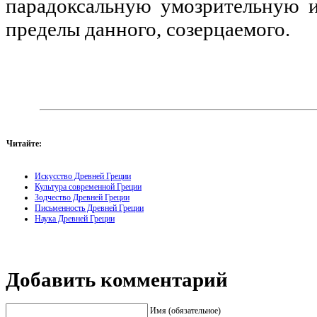
парадоксальную умозрительную и
пределы данного, созерцаемого.
Читайте:
Искусство Древней Греции
Культура современной Греции
Зодчество Древней Греции
Письменность Древней Греции
Наука Древней Греции
Добавить комментарий
Имя (обязательное)