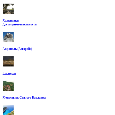
Xалкидики -
Достопримечательности
Акрополь (Acropolis)
Касторья
Монастырь Святого Варлаама