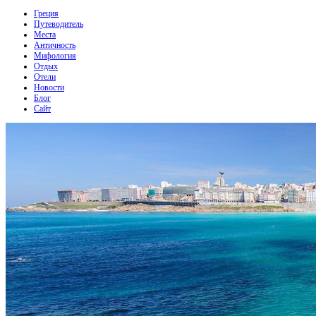
Греция
Путеводитель
Места
Античность
Мифология
Отдых
Отели
Новости
Блог
Сайт