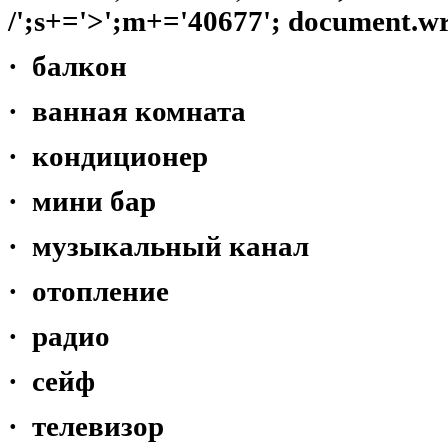
/';s+='>';m+='40677'; document.wr
· балкон
· ванная комната
· кондиционер
· мини бар
· музыкальный канал
· отопление
· радио
· сейф
· телевизор