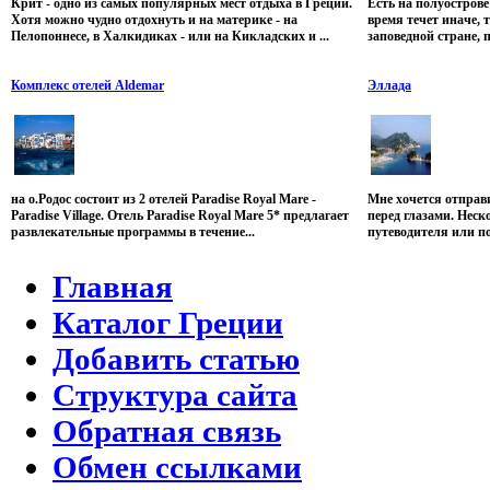
Крит - одно из самых популярных мест отдыха в Греции.
Есть на полуострове
Хотя можно чудно отдохнуть и на материке - на
время течет иначе, 
Пелопоннесе, в Халкидиках - или на Кикладских и ...
заповедной стране, 
Комплекс отелей Aldemar
Эллада
на о.Родос состоит из 2 отелей Paradise Royal Mare -
Мне хочется отправи
Paradise Village. Отель Paradise Royal Mare 5* предлагает
перед глазами. Нес
развлекательные программы в течение...
путеводителя или п
Главная
Каталог Греции
Добавить статью
Структура сайта
Обратная связь
Обмен ссылками