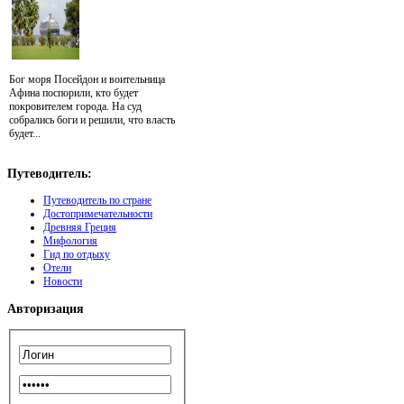
Бог моря Посейдон и воительница
Афина поспорили, кто будет
покровителем города. На суд
собрались боги и решили, что власть
будет...
Путеводитель:
Путеводитель по стране
Достопримечательности
Древняя Греция
Мифология
Гид по отдыху
Отели
Новости
Авторизация