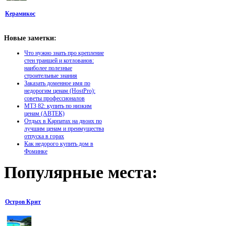
Керамикос
Новые
заметки:
Что нужно знать про крепление
стен траншей и котлованов:
наиболее полезные
строительные знания
Заказать доменное имя по
недорогим ценам (HostPro):
советы профессионалов
МТЗ 82: купить по низким
ценам (АВТЕК)
Отдых в Карпатах на двоих по
лучшим ценам и преимущества
отпуска в горах
Как недорого купить дом в
Фоминке
Популярные
места:
Остров Крит