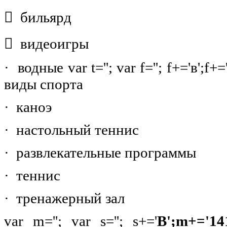
 бильярд
 видеоигры
· водные var t=''; var f=''; f+='в';f+
виды спорта
· каноэ
· настольный теннис
· развлекательные программы
· теннис
· тренажерный зал
var m=''; var s=''; s+='
В';m+='141