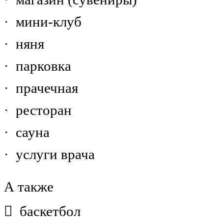
· мини-клуб
· няня
· парковка
· прачечная
· ресторан
· сауна
· услуги врача
А также
 баскетбол