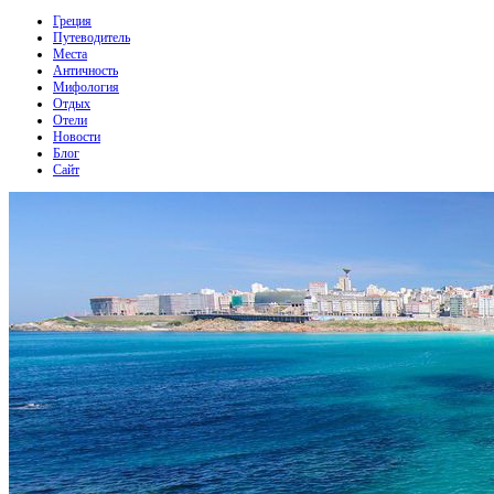
Греция
Путеводитель
Места
Античность
Мифология
Отдых
Отели
Новости
Блог
Сайт