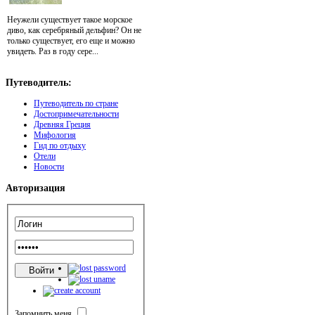
Неужели существует такое морское
диво, как серебряный дельфин? Он не
только существует, его еще и можно
увидеть. Раз в году сере...
Путеводитель:
Путеводитель по стране
Достопримечательности
Древняя Греция
Мифология
Гид по отдыху
Отели
Новости
Авторизация
Запомнить меня