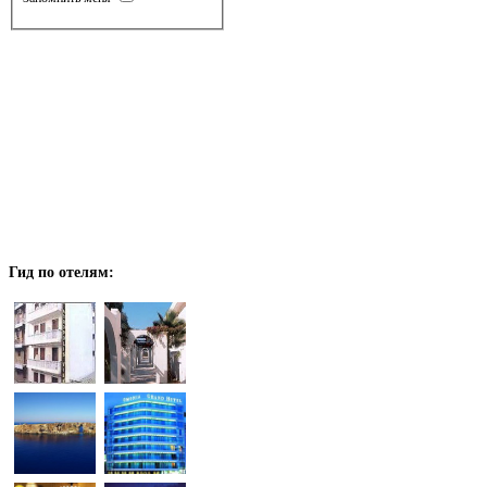
Гид
по отелям: