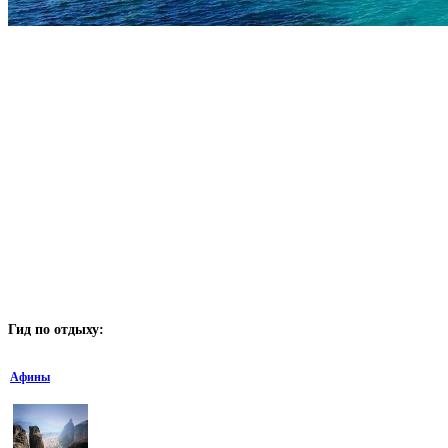
Гид
по отдыху:
Афины