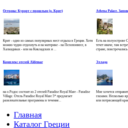
Острова: Курорт с прошлым (о. Крит)
Athena Palace. Запо
Крит - одно из самых популярных мест отдыха в Греции. Хотя
Есть на полуострове 
можно чудно отдохнуть и на материке - на Пелопоннесе, в
течет иначе, там встр
Халкидиках - или на Кикладских и ...
стране, повстречались 
Комплекс отелей Aldemar
Эллада
на о.Родос состоит из 2 отелей Paradise Royal Mare - Paradise
Мне хочется отправит
Village. Отель Paradise Royal Mare 5* предлагает
глазами. Несколько я
развлекательные программы в течение...
или потрясающей крас
Главная
Каталог Греции