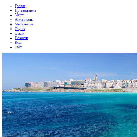
Греция
Путеводитель
Места
Античность
Мифология
Отдых
Отели
Новости
Блог
Сайт