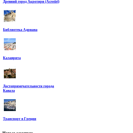
Древний город Акротири (Acrotiri)
Библиотека Адриана
Калаврита
Достопримечательности города
Кавала
Транспорт в Гpеции