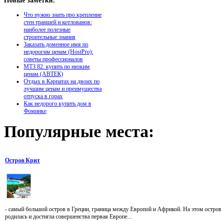
Новые
заметки:
Что нужно знать про крепление
стен траншей и котлованов:
наиболее полезные
строительные знания
Заказать доменное имя по
недорогим ценам (HostPro):
советы профессионалов
МТЗ 82: купить по низким
ценам (АВТЕК)
Отдых в Карпатах на двоих по
лучшим ценам и преимущества
отпуска в горах
Как недорого купить дом в
Фоминке
Популярные
места:
Остров Крит
- самый большой остров в Греции, граница между Европой и Африкой. На этом остро
родилась и достигла совершенства первая Европе...