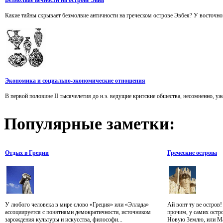
Безмолвие вечности на острове Эвиа
Какие тайны скрывает безмолвие античности на греческом острове Эвбея? У восточно
Экономика и социально-экономические отношения
В первой половине II тысячелетия до н.э. ведущие критские общества, несомненно, уже
Популярные
заметки:
Отдых в Греции
Греческие острова
У любого человека в мире слово «Греция» или «Эллада»
Ай вонт ту ве остров
ассоциируется с понятиями демократичности, источником
прочим, у самих остро
зарождения культуры и искусства, философи...
Новую Землю, или Мак